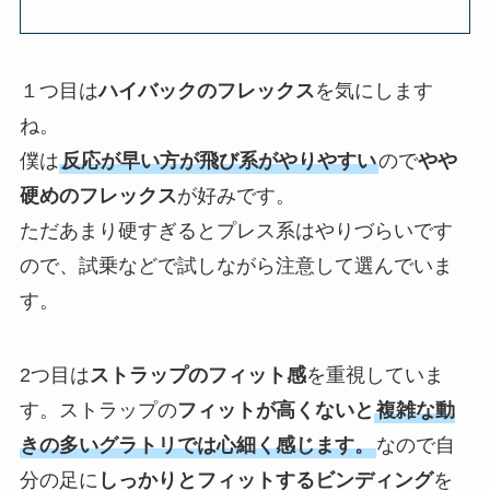
１つ目は
ハイバックのフレックス
を気にします
ね。
僕は
反応が早い方が飛び系がやりやすい
ので
やや
硬めのフレックス
が好みです。
ただあまり硬すぎるとプレス系はやりづらいです
ので、試乗などで試しながら注意して選んでいま
す。
2つ目は
ストラップのフィット感
を重視していま
す。ストラップの
フィットが高くないと
複雑な動
きの多いグラトリでは心細く感じます。
なので自
分の足に
しっかりとフィットするビンディング
を