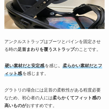
アンクルストラップはブーツとバインを固定させ
る時の
足首まわりを覆うストラップ
のことです。
硬い素材だと安定感
を感じ
、
柔らかい素材だとフ
ィット感
を感じます。
グラトリの場合には足首の柔軟性がある程度必要
なため、初心者の人には
柔らかくてフィット感の
高いものが
おすすめです。