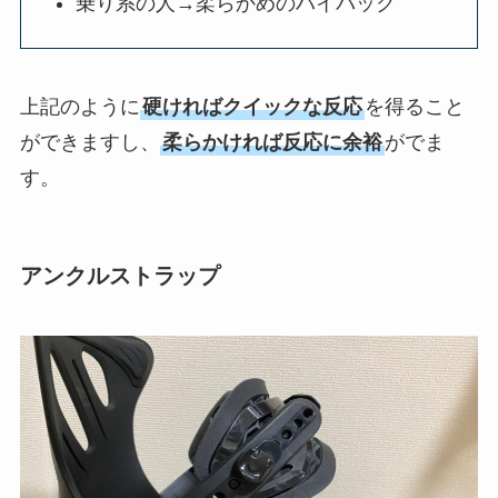
乗り系の人→柔らかめのハイバック
上記のように
硬ければクイックな反応
を得ること
ができますし、
柔らかければ反応に余裕
がでま
す。
アンクルストラップ