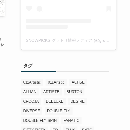
技
SNOWPICKS-グラトリ情報メディア-(@groundtrick_snowpicks)がシェアした投稿
や
タグ
011Artistic
011Artstic
ACHSE
ALLIAN
ARTISTE
BURTON
CROOJA
DEELUXE
DESIRE
DIVERSE
DOUBLE FLY
DOUBLE FLY SPIN
FANATIC