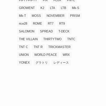
FIFTY-FIFTY
FIX
FLUX
FNTC
GROWENT
K2
LTA
LTB
Mk-S
Mk-T
MOSS
NOVEMBER
PRISM
rice28
ROME
RT7
RT9
SALOMON
SPREAD
T-DECK
THE VILLAIN
THIRTYTWO
TNTC
TNT C
TNT R
TRICKMASTER
UNION
WORLD PEACE
WRX
YONEX
グラトリ
レディース