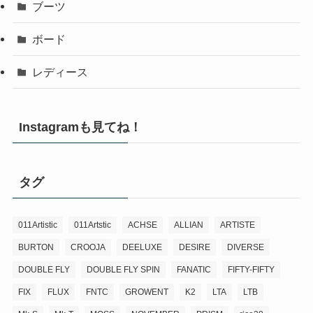
ブーツ
ボード
レディース
Instagramも見てね！
タグ
011Artistic
011Artstic
ACHSE
ALLIAN
ARTISTE
BURTON
CROOJA
DEELUXE
DESIRE
DIVERSE
DOUBLE FLY
DOUBLE FLY SPIN
FANATIC
FIFTY-FIFTY
FIX
FLUX
FNTC
GROWENT
K2
LTA
LTB