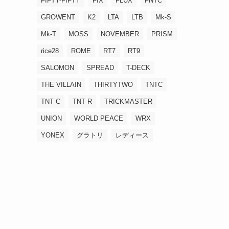
FIFTY-FIFTY
FIX
FLUX
FNTC
GROWENT
K2
LTA
LTB
Mk-S
Mk-T
MOSS
NOVEMBER
PRISM
rice28
ROME
RT7
RT9
SALOMON
SPREAD
T-DECK
THE VILLAIN
THIRTYTWO
TNTC
TNT C
TNT R
TRICKMASTER
UNION
WORLD PEACE
WRX
YONEX
グラトリ
レディース