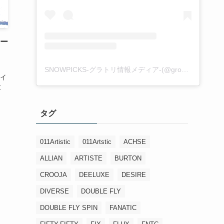
ター
SNOWPICKS-グラトリ情報メディア-(@groundtrick_snowpicks)がシェアした投稿
イ
と
タグ
011Artistic
011Artstic
ACHSE
ALLIAN
ARTISTE
BURTON
CROOJA
DEELUXE
DESIRE
DIVERSE
DOUBLE FLY
DOUBLE FLY SPIN
FANATIC