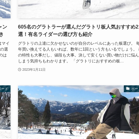
ャン
605名のグラトラーが選んだグラトリ板人気おすすめ2
き
選！有名ライダーの選び方も紹介
はマイ
グラトリの上達に欠かせないのが自分のレベルにあった板選び。 
板の選
年買い換えてる人もいれば、数年に1回という方もいるでしょう。 
のは
の特性も大事だし、値段も大事。決して安くない買い物だけに悩ん
しまう気持ちもわかります。 「グラトリにおすすめの板...
2023年1月11日
ボード
ボー