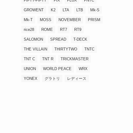
FIFTY-FIFTY
FIX
FLUX
FNTC
GROWENT
K2
LTA
LTB
Mk-S
Mk-T
MOSS
NOVEMBER
PRISM
rice28
ROME
RT7
RT9
SALOMON
SPREAD
T-DECK
THE VILLAIN
THIRTYTWO
TNTC
TNT C
TNT R
TRICKMASTER
UNION
WORLD PEACE
WRX
YONEX
グラトリ
レディース