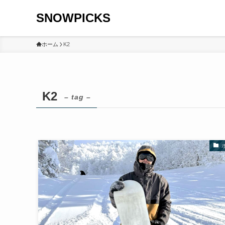
SNOWPICKS
ホーム
K2
K2
– tag –