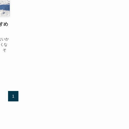
すめ
ないか
たくな
 そ
1