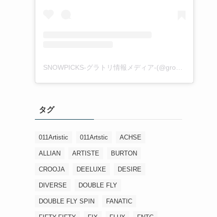
SNOWPICKS-グラトリ情報メディア-(@groundtrick_snowpicks)がシェアした投稿
タグ
011Artistic
011Artstic
ACHSE
ALLIAN
ARTISTE
BURTON
CROOJA
DEELUXE
DESIRE
DIVERSE
DOUBLE FLY
DOUBLE FLY SPIN
FANATIC